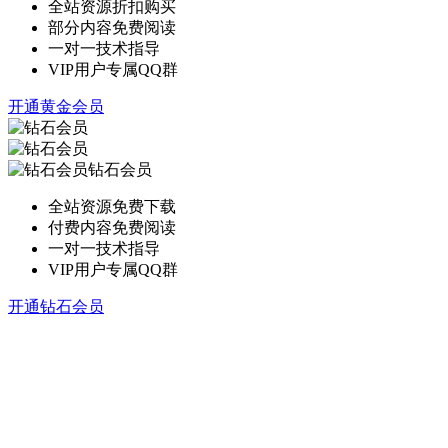
全站资源折扣购买
部分内容免费阅读
一对一技术指导
VIP用户专属QQ群
开通黄金会员
钻石会员
全站资源免费下载
付费内容免费阅读
一对一技术指导
VIP用户专属QQ群
开通钻石会员