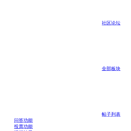
社区论坛
全部板块
帖子列表
问答功能
投票功能