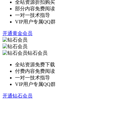
全站资源折扣购买
部分内容免费阅读
一对一技术指导
VIP用户专属QQ群
开通黄金会员
钻石会员
全站资源免费下载
付费内容免费阅读
一对一技术指导
VIP用户专属QQ群
开通钻石会员