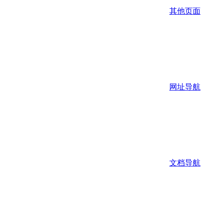
其他页面
网址导航
文档导航