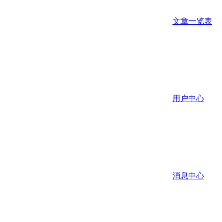
文章一览表
用户中心
消息中心