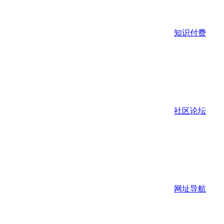
知识付费
社区论坛
网址导航