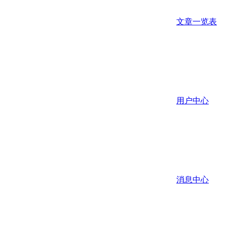
文章一览表
用户中心
消息中心