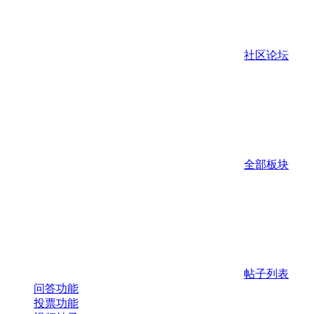
社区论坛
全部板块
帖子列表
问答功能
投票功能