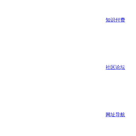
知识付费
社区论坛
网址导航