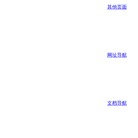
其他页面
网址导航
文档导航