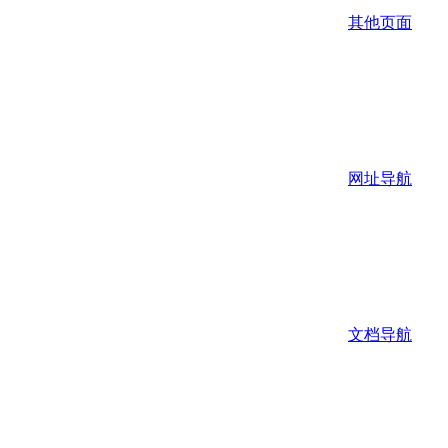
其他页面
网址导航
文档导航