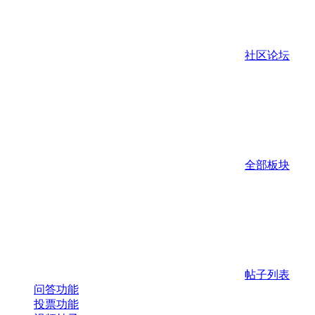
社区论坛
全部板块
帖子列表
问答功能
投票功能