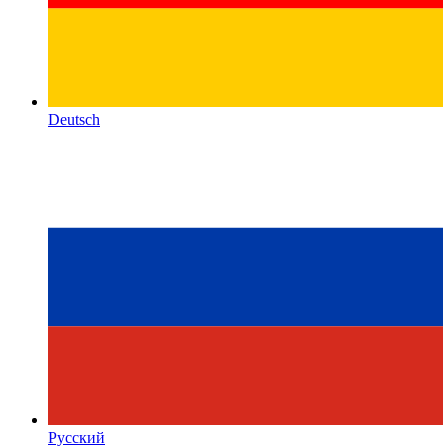
Deutsch
Русский