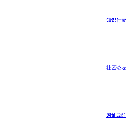
知识付费
社区论坛
网址导航