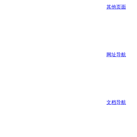
其他页面
网址导航
文档导航