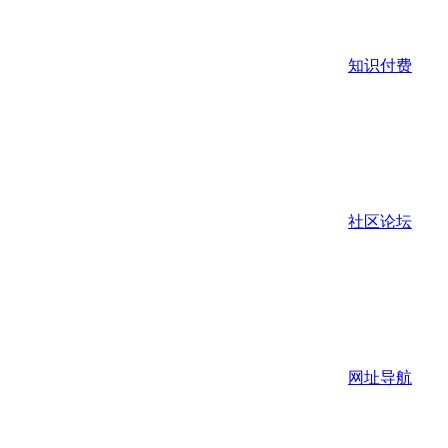
知识付费
社区论坛
网址导航