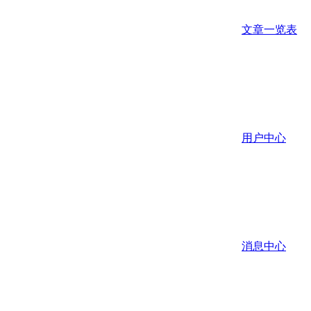
文章一览表
用户中心
消息中心