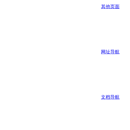
其他页面
网址导航
文档导航