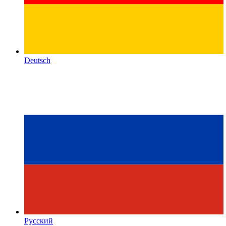
Deutsch
Русский