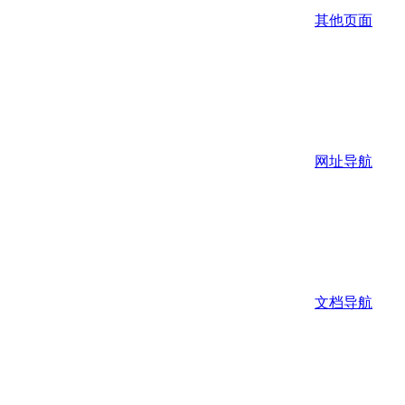
其他页面
网址导航
文档导航