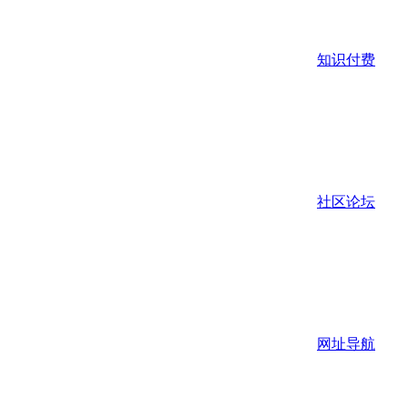
知识付费
社区论坛
网址导航