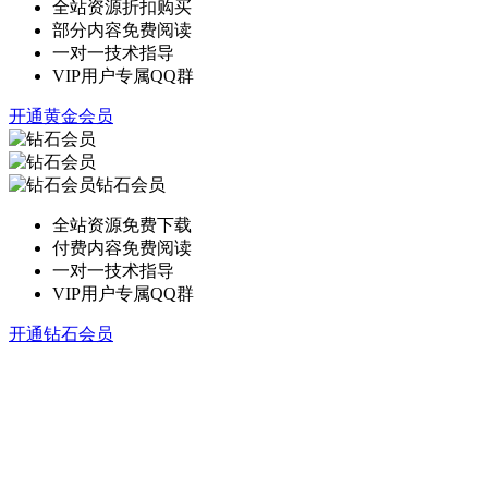
全站资源折扣购买
部分内容免费阅读
一对一技术指导
VIP用户专属QQ群
开通黄金会员
钻石会员
全站资源免费下载
付费内容免费阅读
一对一技术指导
VIP用户专属QQ群
开通钻石会员