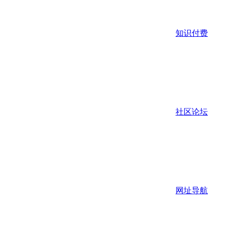
知识付费
社区论坛
网址导航