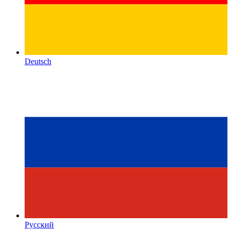
Deutsch
Русский