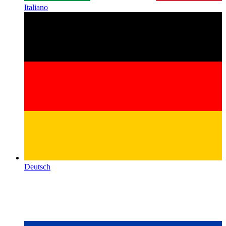
Italiano
Deutsch