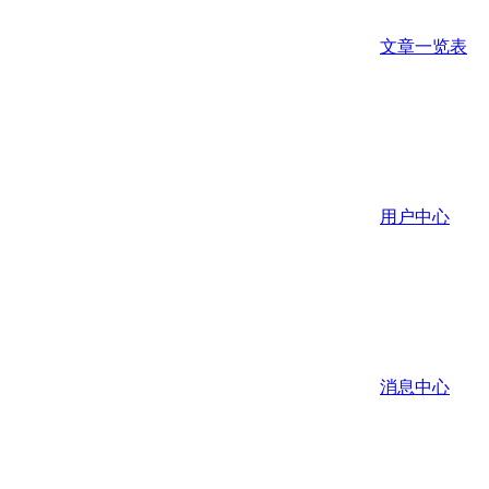
文章一览表
用户中心
消息中心