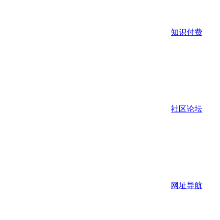
知识付费
社区论坛
网址导航