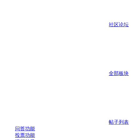
社区论坛
全部板块
帖子列表
问答功能
投票功能