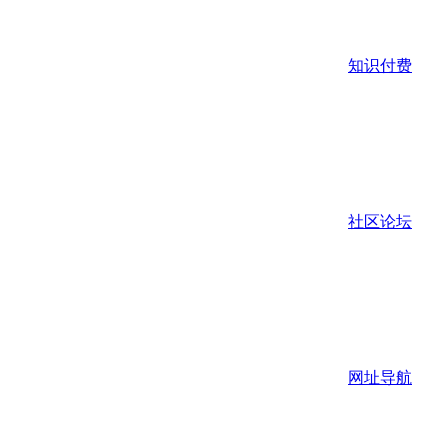
知识付费
社区论坛
网址导航