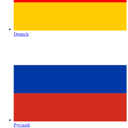
Deutsch
Русский