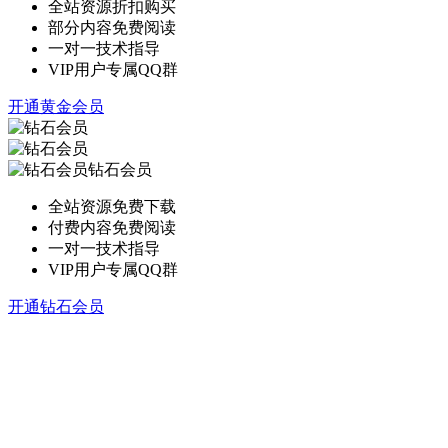
全站资源折扣购买
部分内容免费阅读
一对一技术指导
VIP用户专属QQ群
开通黄金会员
钻石会员
全站资源免费下载
付费内容免费阅读
一对一技术指导
VIP用户专属QQ群
开通钻石会员