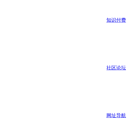
知识付费
社区论坛
网址导航