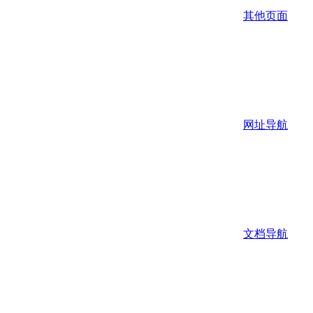
其他页面
网址导航
文档导航