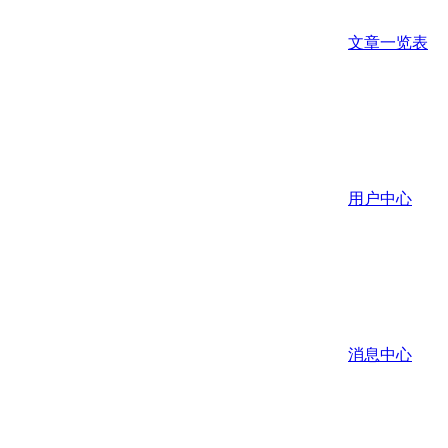
文章一览表
用户中心
消息中心