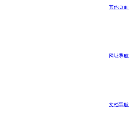
其他页面
网址导航
文档导航