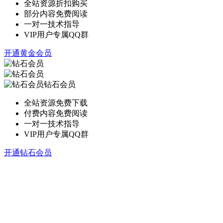
全站资源折扣购买
部分内容免费阅读
一对一技术指导
VIP用户专属QQ群
开通黄金会员
钻石会员
全站资源免费下载
付费内容免费阅读
一对一技术指导
VIP用户专属QQ群
开通钻石会员