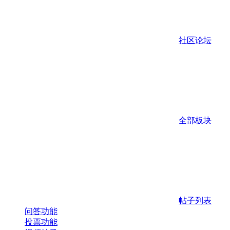
社区论坛
全部板块
帖子列表
问答功能
投票功能