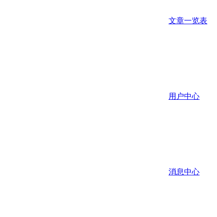
文章一览表
用户中心
消息中心