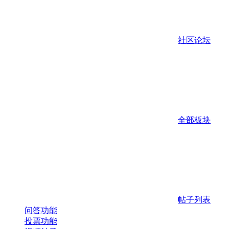
社区论坛
全部板块
帖子列表
问答功能
投票功能