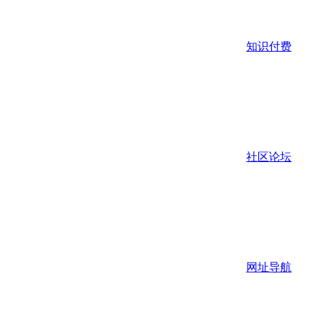
知识付费
社区论坛
网址导航