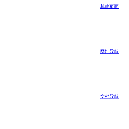
其他页面
网址导航
文档导航