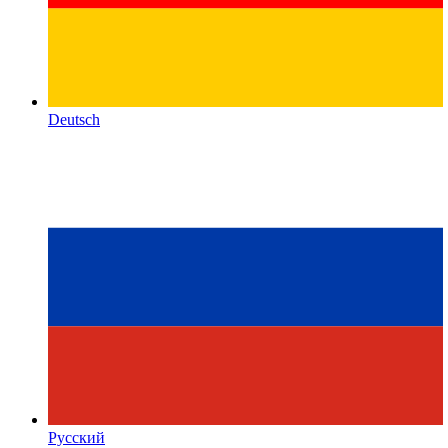
Deutsch
Русский