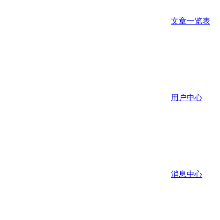
文章一览表
用户中心
消息中心