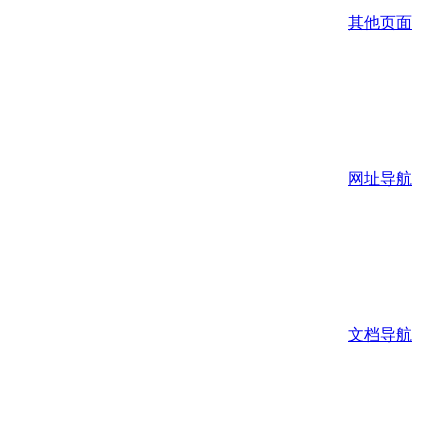
其他页面
网址导航
文档导航