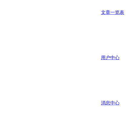
文章一览表
用户中心
消息中心