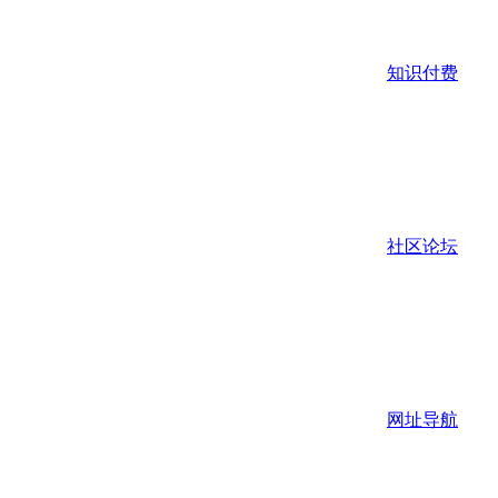
知识付费
社区论坛
网址导航