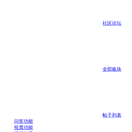
社区论坛
全部板块
帖子列表
问答功能
投票功能