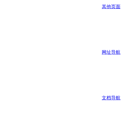
其他页面
网址导航
文档导航