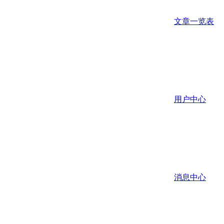
文章一览表
用户中心
消息中心