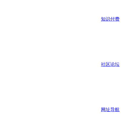
知识付费
社区论坛
网址导航