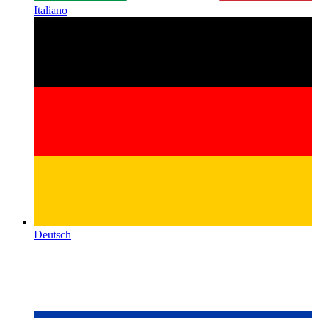
Italiano
Deutsch