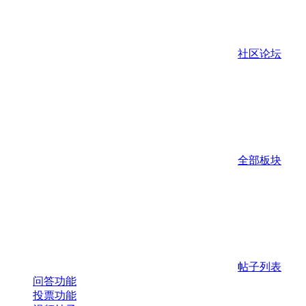
社区论坛
全部板块
帖子列表
问答功能
投票功能