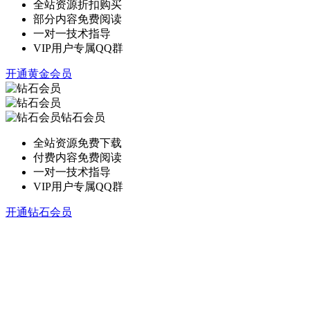
全站资源折扣购买
部分内容免费阅读
一对一技术指导
VIP用户专属QQ群
开通黄金会员
钻石会员
全站资源免费下载
付费内容免费阅读
一对一技术指导
VIP用户专属QQ群
开通钻石会员