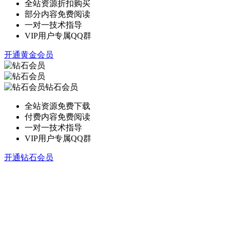
全站资源折扣购买
部分内容免费阅读
一对一技术指导
VIP用户专属QQ群
开通黄金会员
钻石会员
全站资源免费下载
付费内容免费阅读
一对一技术指导
VIP用户专属QQ群
开通钻石会员