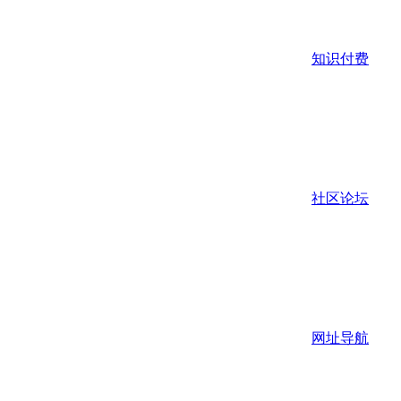
知识付费
社区论坛
网址导航