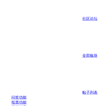
社区论坛
全部板块
帖子列表
问答功能
投票功能