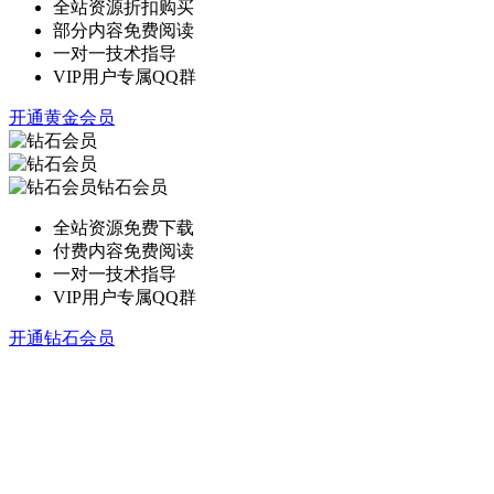
全站资源折扣购买
部分内容免费阅读
一对一技术指导
VIP用户专属QQ群
开通黄金会员
钻石会员
全站资源免费下载
付费内容免费阅读
一对一技术指导
VIP用户专属QQ群
开通钻石会员