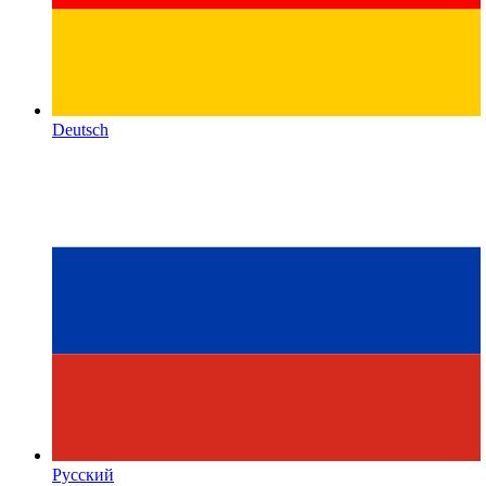
Deutsch
Русский