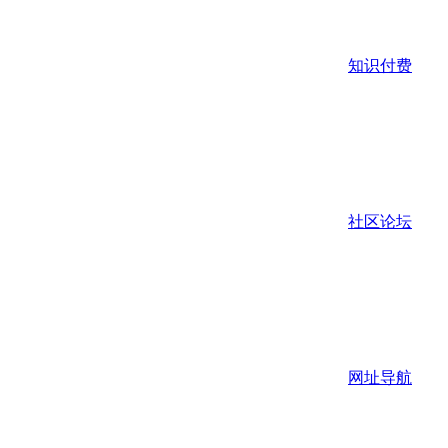
知识付费
社区论坛
网址导航