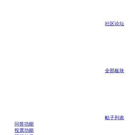
社区论坛
全部板块
帖子列表
问答功能
投票功能