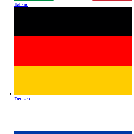
Italiano
Deutsch