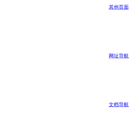
其他页面
网址导航
文档导航