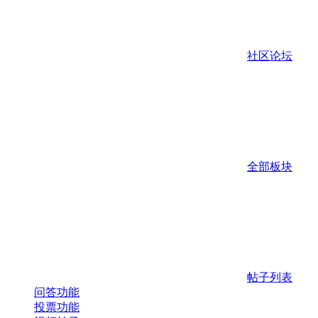
社区论坛
全部板块
帖子列表
问答功能
投票功能