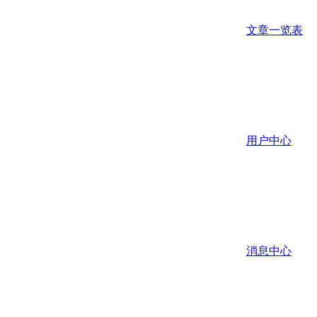
文章一览表
用户中心
消息中心