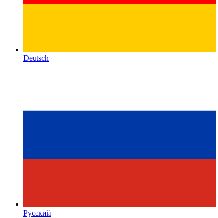
Deutsch
Русский