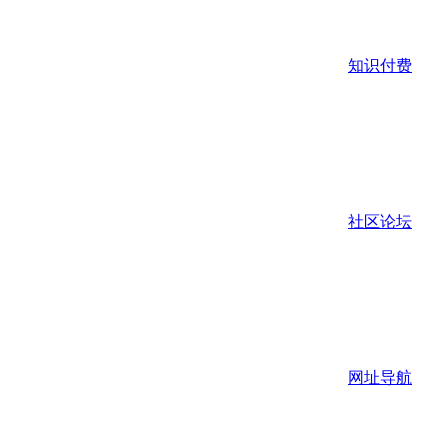
知识付费
社区论坛
网址导航