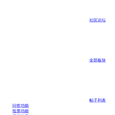
社区论坛
全部板块
帖子列表
问答功能
投票功能