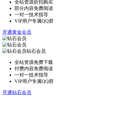
全站资源折扣购买
部分内容免费阅读
一对一技术指导
VIP用户专属QQ群
开通黄金会员
钻石会员
全站资源免费下载
付费内容免费阅读
一对一技术指导
VIP用户专属QQ群
开通钻石会员