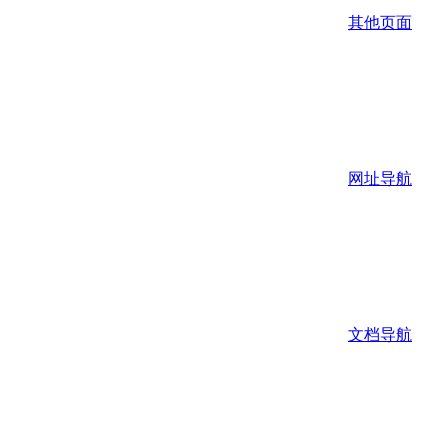
其他页面
网址导航
文档导航