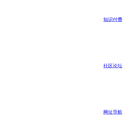
知识付费
社区论坛
网址导航